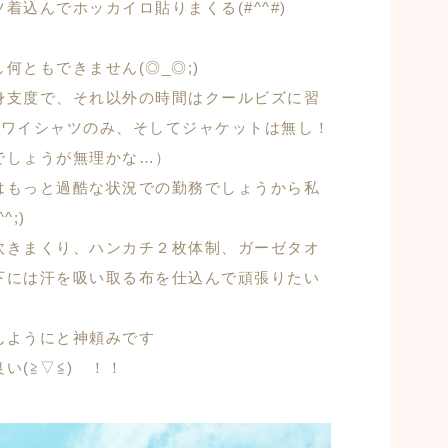
込んでホッカイロ貼りまくる(#^^#)
何ともできません(◎_◎;)
身支度で、それ以外の時間はクールビズに習
袖ワイシャツのみ、そしてジャケットは無し！
でしょうが無理かな…）
はもっと過酷な状況での勤務でしょうから私
^;)
吹きまくり、ハンカチ２枚体制、ガーゼタオ
下には汗を吸い取る布を仕込んで頑張りたい
んようにと神頼みです
い(≧▽≦) ！！