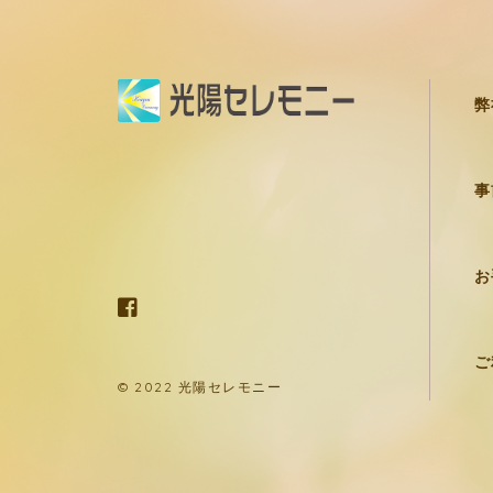
弊
事
お
ご
© 2022 光陽セレモニー