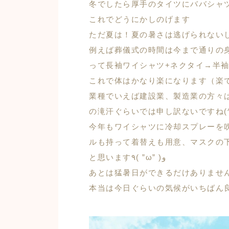
冬でしたら厚手のタイツにババシャツ着
これでどうにかしのげます
ただ夏は！夏の暑さは逃げられないし
例えば葬儀式の時間は今まで通りの
って長袖ワイシャツ+ネクタイ→半
これで体はかなり楽になります（楽
業種でいえば建設業、製造業の方々
の滝汗ぐらいでは申し訳ないですね(^
今年もワイシャツに冷却スプレーを
ルも持って着替えも用意、マスクの
と思います٩( ”ω” )و
あとは猛暑日ができるだけありませ
本当は今日ぐらいの気候がいちばん良