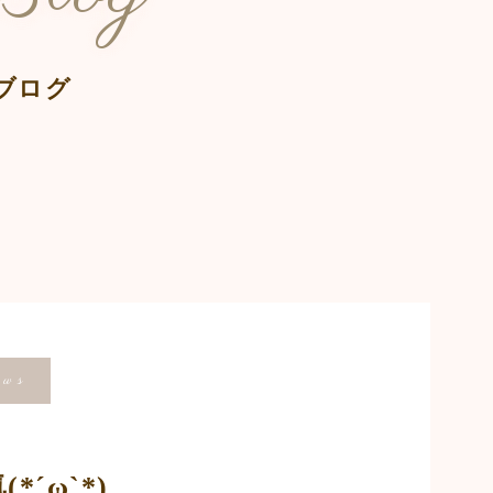
ブログ
ws
´ω`*)