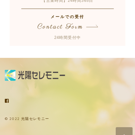
【営業時間】24時間365日
たページや広告の履歴、ユーザーが検索さ
れた検索キーワード、ご利用日時、ご利用
メールでの受付
の方法、ご利用環境、郵便番号や性別、職
Contact Form
業、年齢、ユーザーのIPアドレス、クッキ
24時間受付中
ー情報、位置情報、端末の個体識別情報な
どを指します。
第2条
（プライバシー情報の収集方法）
弊社は、ユーザーが利用登録をする際に氏
名、生年月日、住所、電話番号、メールア
ドレス、銀行口座番号、クレジットカード
番号、運転免許証番号などの個人情報をお
© 2022 光陽セレモニー
尋ねすることがあります。また、ユーザー
と提携先などとの間でなされたユーザーの