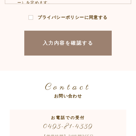
ー）を定めます。
プライバシーポリシーに同意する
第1条
（プライバシー情報）
プライバシー情報のうち「個人情報」と
は、個人情報保護法にいう「個人情報」を
指すものとし、生存する個人に関する情報
であって、当該情報に含まれる氏名、生年
月日、住所、電話番号、連絡先その他の記
Contact
述等により特定の個人を識別できる情報を
指します。
お問い合わせ
プライバシー情報のうち「履歴情報及び特
性情報」とは、上記に定める「個人情報」
お電話での受付
0493-81-4339
以外のものをいい、ご利用いただいたサー
ビスやご購入いただいた商品、ご覧になっ